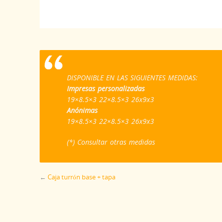
DISPONIBLE EN LAS SIGUIENTES MEDIDAS:
Impresas personalizadas
19×8.5×3 22×8.5×3 26x9x3
Anónimas
19×8.5×3 22×8.5×3 26x9x3
(*) Consultar otras medidas
←
Caja turrón base + tapa