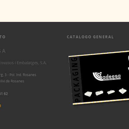
TO
CATALOGO GENERAL
S A
'Envasos i Embalatges, S.A.
, 3 - Pol. Ind. Rosanes
llví de Rosanes
61 62
R