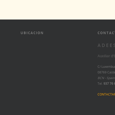
UBICACION
CONTAC
A D E E 
Auxiliar d
C/ Luxemburg
08769 Caste
BCN - Spain
Tel.
937 76 
CONTACTA