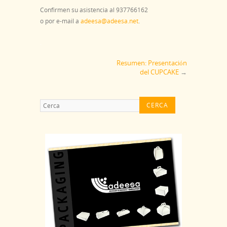
Confirmen su asistencia al 937766162
o por e-mail a
adeesa@adeesa.net
.
.
Resumen: Presentación
del CUPCAKE
→