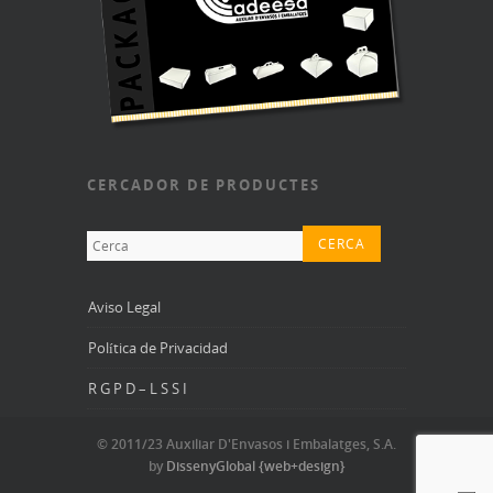
CERCADOR DE PRODUCTES
Aviso Legal
Política de Privacidad
R G P D – L S S I
© 2011/23 Auxiliar D'Envasos i Embalatges, S.A.
by
DissenyGlobal {web+design}