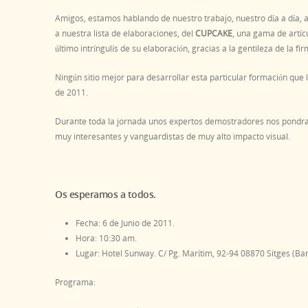
Amigos, estamos hablando de nuestro trabajo, nuestro día a día, a p
a nuestra lista de elaboraciones, del
CUPCAKE
, una gama de artíc
último intríngulís de su elaboración, gracias a la gentileza de la fi
Ningún sitio mejor para desarrollar esta particular formación que
de 2011.
Durante toda la jornada unos expertos demostradores nos pondran
muy interesantes y vanguardistas de muy alto impacto visual.
.
Os esperamos a todos.
Fecha: 6 de Junio de 2011.
Hora: 10:30 am.
Lugar: Hotel Sunway. C/ Pg. Marítim, 92-94 08870 Sitges (Bar
Programa: