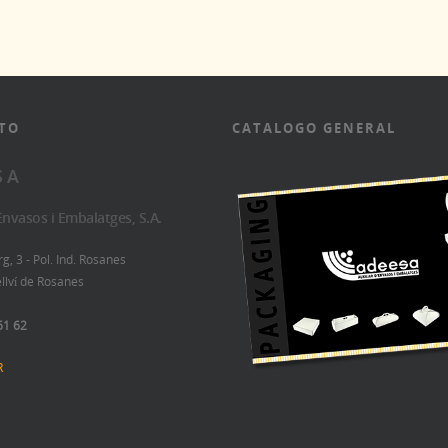
TO
CATALOGO GENERAL
S A
'Envasos i Embalatges, S.A.
, 3 - Pol. Ind. Rosanes
llví de Rosanes
61 62
R