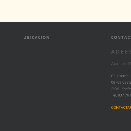
UBICACION
CONTAC
A D E E 
Auxiliar d
C/ Luxemburg
08769 Caste
BCN - Spain
Tel.
937 76 
CONTACTA